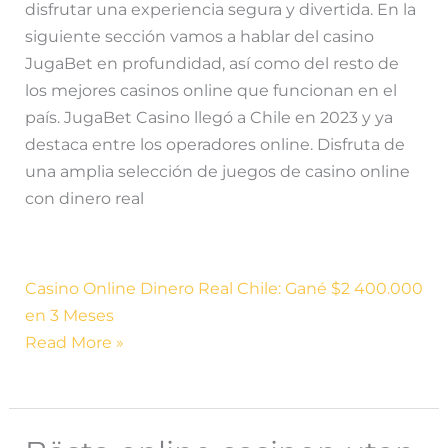
disfrutar una experiencia segura y divertida. En la
siguiente sección vamos a hablar del casino
JugaBet en profundidad, así como del resto de
los mejores casinos online que funcionan en el
país. JugaBet Casino llegó a Chile en 2023 y ya
destaca entre los operadores online. Disfruta de
una amplia selección de juegos de casino online
con dinero real
Casino Online Dinero Real Chile: Gané $2 400.000
en 3 Meses
Read More »