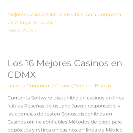
Mejores Casinos Online en Chile: Guía Completa
para Jugar en 2025
Read More »
Los 16 Mejores Casinos en
CDMX
Leave a Comment
/
Casino
/
Stefano Bianco
Contents Software disponible en casinos en línea
fiables Reseñas de usuario Juego responsable y
las agencias de testeo Bonos disponibles en
Casinos online confiables Métodos de pago para
depósitos y retiros en casinos en línea de México