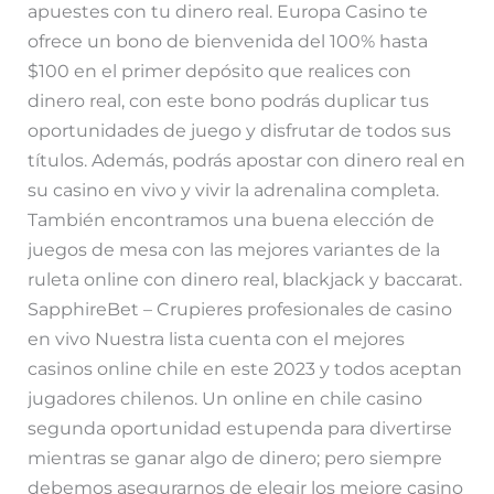
apuestes con tu dinero real. Europa Casino te
ofrece un bono de bienvenida del 100% hasta
$100 en el primer depósito que realices con
dinero real, con este bono podrás duplicar tus
oportunidades de juego y disfrutar de todos sus
títulos. Además, podrás apostar con dinero real en
su casino en vivo y vivir la adrenalina completa.
También encontramos una buena elección de
juegos de mesa con las mejores variantes de la
ruleta online con dinero real, blackjack y baccarat.
SapphireBet – Crupieres profesionales de casino
en vivo Nuestra lista cuenta con el mejores
casinos online chile en este 2023 y todos aceptan
jugadores chilenos. Un online en chile casino
segunda oportunidad estupenda para divertirse
mientras se ganar algo de dinero; pero siempre
debemos asegurarnos de elegir los mejore casino