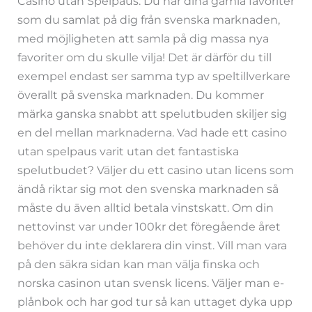
Casino utan Spelpaus. Du har dina gamla favoriter
som du samlat på dig från svenska marknaden,
med möjligheten att samla på dig massa nya
favoriter om du skulle vilja! Det är därför du till
exempel endast ser samma typ av speltillverkare
överallt på svenska marknaden. Du kommer
märka ganska snabbt att spelutbuden skiljer sig
en del mellan marknaderna. Vad hade ett casino
utan spelpaus varit utan det fantastiska
spelutbudet? Väljer du ett casino utan licens som
ändå riktar sig mot den svenska marknaden så
måste du även alltid betala vinstskatt. Om din
nettovinst var under 100kr det föregående året
behöver du inte deklarera din vinst. Vill man vara
på den säkra sidan kan man välja finska och
norska casinon utan svensk licens. Väljer man e-
plånbok och har god tur så kan uttaget dyka upp