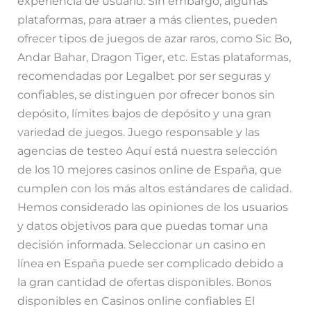
experiencia de usuario. Sin embargo, algunas
plataformas, para atraer a más clientes, pueden
ofrecer tipos de juegos de azar raros, como Sic Bo,
Andar Bahar, Dragon Tiger, etc. Estas plataformas,
recomendadas por Legalbet por ser seguras y
confiables, se distinguen por ofrecer bonos sin
depósito, límites bajos de depósito y una gran
variedad de juegos. Juego responsable y las
agencias de testeo Aquí está nuestra selección
de los 10 mejores casinos online de España, que
cumplen con los más altos estándares de calidad.
Hemos considerado las opiniones de los usuarios
y datos objetivos para que puedas tomar una
decisión informada. Seleccionar un casino en
línea en España puede ser complicado debido a
la gran cantidad de ofertas disponibles. Bonos
disponibles en Casinos online confiables El