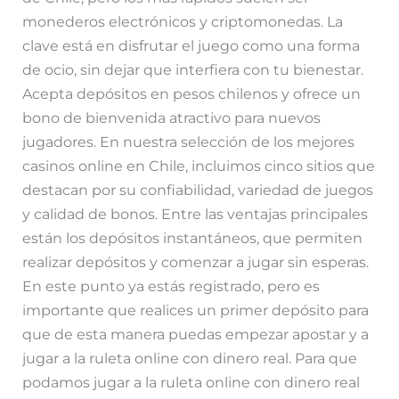
monederos electrónicos y criptomonedas. La
clave está en disfrutar el juego como una forma
de ocio, sin dejar que interfiera con tu bienestar.
Acepta depósitos en pesos chilenos y ofrece un
bono de bienvenida atractivo para nuevos
jugadores. En nuestra selección de los mejores
casinos online en Chile, incluimos cinco sitios que
destacan por su confiabilidad, variedad de juegos
y calidad de bonos. Entre las ventajas principales
están los depósitos instantáneos, que permiten
realizar depósitos y comenzar a jugar sin esperas.
En este punto ya estás registrado, pero es
importante que realices un primer depósito para
que de esta manera puedas empezar apostar y a
jugar a la ruleta online con dinero real. Para que
podamos jugar a la ruleta online con dinero real