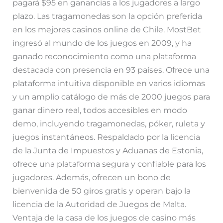
pagará $95 en ganancias a los jugadores a largo
plazo. Las tragamonedas son la opción preferida
en los mejores casinos online de Chile. MostBet
ingresó al mundo de los juegos en 2009, y ha
ganado reconocimiento como una plataforma
destacada con presencia en 93 países. Ofrece una
plataforma intuitiva disponible en varios idiomas
y un amplio catálogo de más de 2000 juegos para
ganar dinero real, todos accesibles en modo
demo, incluyendo tragamonedas, póker, ruleta y
juegos instantáneos. Respaldado por la licencia
de la Junta de Impuestos y Aduanas de Estonia,
ofrece una plataforma segura y confiable para los
jugadores. Además, ofrecen un bono de
bienvenida de 50 giros gratis y operan bajo la
licencia de la Autoridad de Juegos de Malta.
Ventaja de la casa de los juegos de casino más