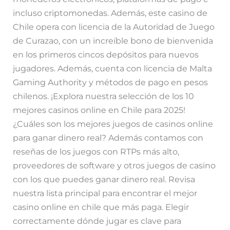
incluso criptomonedas. Además, este casino de
Chile opera con licencia de la Autoridad de Juego
de Curazao, con un increíble bono de bienvenida
en los primeros cincos depósitos para nuevos
jugadores. Además, cuenta con licencia de Malta
Gaming Authority y métodos de pago en pesos
chilenos. ¡Explora nuestra selección de los 10
mejores casinos online en Chile para 2025!
¿Cuáles son los mejores juegos de casinos online
para ganar dinero real? Además contamos con
reseñas de los juegos con RTPs más alto,
proveedores de software y otros juegos de casino
con los que puedes ganar dinero real. Revisa
nuestra lista principal para encontrar el mejor
casino online en chile que más paga. Elegir
correctamente dónde jugar es clave para