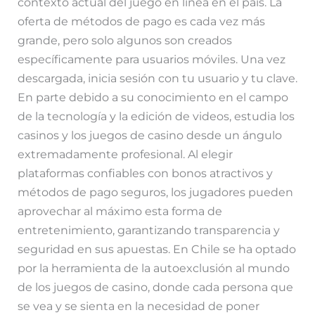
contexto actual del juego en línea en el país. La
oferta de métodos de pago es cada vez más
grande, pero solo algunos son creados
específicamente para usuarios móviles. Una vez
descargada, inicia sesión con tu usuario y tu clave.
En parte debido a su conocimiento en el campo
de la tecnología y la edición de videos, estudia los
casinos y los juegos de casino desde un ángulo
extremadamente profesional. Al elegir
plataformas confiables con bonos atractivos y
métodos de pago seguros, los jugadores pueden
aprovechar al máximo esta forma de
entretenimiento, garantizando transparencia y
seguridad en sus apuestas. En Chile se ha optado
por la herramienta de la autoexclusión al mundo
de los juegos de casino, donde cada persona que
se vea y se sienta en la necesidad de poner