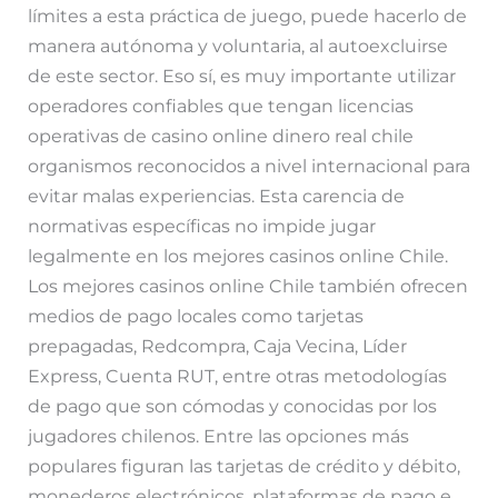
límites a esta práctica de juego, puede hacerlo de
manera autónoma y voluntaria, al autoexcluirse
de este sector. Eso sí, es muy importante utilizar
operadores confiables que tengan licencias
operativas de casino online dinero real chile
organismos reconocidos a nivel internacional para
evitar malas experiencias. Esta carencia de
normativas específicas no impide jugar
legalmente en los mejores casinos online Chile.
Los mejores casinos online Chile también ofrecen
medios de pago locales como tarjetas
prepagadas, Redcompra, Caja Vecina, Líder
Express, Cuenta RUT, entre otras metodologías
de pago que son cómodas y conocidas por los
jugadores chilenos. Entre las opciones más
populares figuran las tarjetas de crédito y débito,
monederos electrónicos, plataformas de pago e