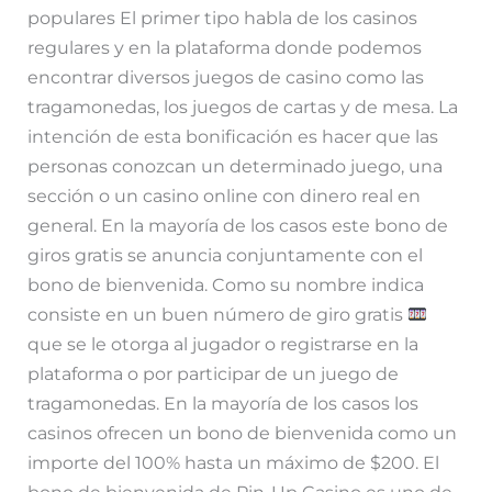
populares El primer tipo habla de los casinos
regulares y en la plataforma donde podemos
encontrar diversos juegos de casino como las
tragamonedas, los juegos de cartas y de mesa. La
intención de esta bonificación es hacer que las
personas conozcan un determinado juego, una
sección o un casino online con dinero real en
general. En la mayoría de los casos este bono de
giros gratis se anuncia conjuntamente con el
bono de bienvenida. Como su nombre indica
consiste en un buen número de giro gratis
que se le otorga al jugador o registrarse en la
plataforma o por participar de un juego de
tragamonedas. En la mayoría de los casos los
casinos ofrecen un bono de bienvenida como un
importe del 100% hasta un máximo de $200. El