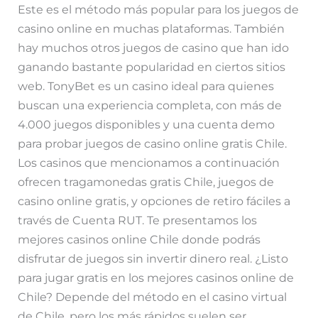
Este es el método más popular para los juegos de
casino online en muchas plataformas. También
hay muchos otros juegos de casino que han ido
ganando bastante popularidad en ciertos sitios
web. TonyBet es un casino ideal para quienes
buscan una experiencia completa, con más de
4.000 juegos disponibles y una cuenta demo
para probar juegos de casino online gratis Chile.
Los casinos que mencionamos a continuación
ofrecen tragamonedas gratis Chile, juegos de
casino online gratis, y opciones de retiro fáciles a
través de Cuenta RUT. Te presentamos los
mejores casinos online Chile donde podrás
disfrutar de juegos sin invertir dinero real. ¿Listo
para jugar gratis en los mejores casinos online de
Chile? Depende del método en el casino virtual
de Chile, pero los más rápidos suelen ser