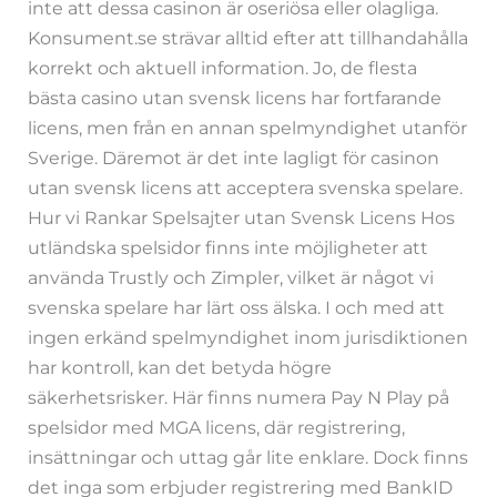
inte att dessa casinon är oseriösa eller olagliga.
Konsument.se strävar alltid efter att tillhandahålla
korrekt och aktuell information. Jo, de flesta
bästa casino utan svensk licens har fortfarande
licens, men från en annan spelmyndighet utanför
Sverige. Däremot är det inte lagligt för casinon
utan svensk licens att acceptera svenska spelare.
Hur vi Rankar Spelsajter utan Svensk Licens Hos
utländska spelsidor finns inte möjligheter att
använda Trustly och Zimpler, vilket är något vi
svenska spelare har lärt oss älska. I och med att
ingen erkänd spelmyndighet inom jurisdiktionen
har kontroll, kan det betyda högre
säkerhetsrisker. Här finns numera Pay N Play på
spelsidor med MGA licens, där registrering,
insättningar och uttag går lite enklare. Dock finns
det inga som erbjuder registrering med BankID