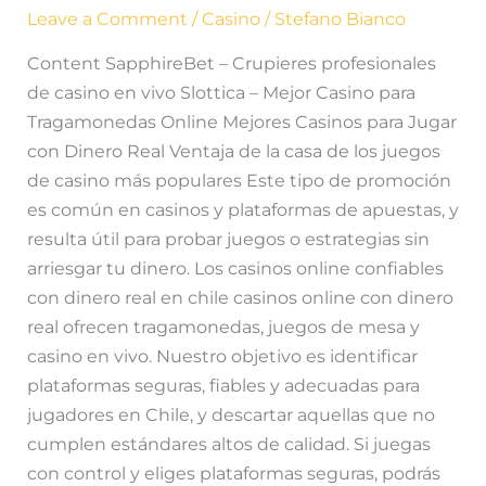
Leave a Comment
/
Casino
/
Stefano Bianco
Content SapphireBet – Crupieres profesionales
de casino en vivo Slottica – Mejor Casino para
Tragamonedas Online Mejores Casinos para Jugar
con Dinero Real Ventaja de la casa de los juegos
de casino más populares Este tipo de promoción
es común en casinos y plataformas de apuestas, y
resulta útil para probar juegos o estrategias sin
arriesgar tu dinero. Los casinos online confiables
con dinero real en chile casinos online con dinero
real ofrecen tragamonedas, juegos de mesa y
casino en vivo. Nuestro objetivo es identificar
plataformas seguras, fiables y adecuadas para
jugadores en Chile, y descartar aquellas que no
cumplen estándares altos de calidad. Si juegas
con control y eliges plataformas seguras, podrás