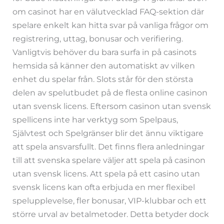
om casinot har en välutvecklad FAQ-sektion där
spelare enkelt kan hitta svar på vanliga frågor om
registrering, uttag, bonusar och verifiering.
Vanligtvis behöver du bara surfa in på casinots
hemsida så känner den automatiskt av vilken
enhet du spelar från. Slots står för den största
delen av spelutbudet på de flesta online casinon
utan svensk licens. Eftersom casinon utan svensk
spellicens inte har verktyg som Spelpaus,
Självtest och Spelgränser blir det ännu viktigare
att spela ansvarsfullt. Det finns flera anledningar
till att svenska spelare väljer att spela på casinon
utan svensk licens. Att spela på ett casino utan
svensk licens kan ofta erbjuda en mer flexibel
spelupplevelse, fler bonusar, VIP-klubbar och ett
större urval av betalmetoder. Detta betyder dock