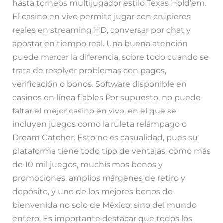
hasta torneos multijugador estilo Texas Hold’em.
El casino en vivo permite jugar con crupieres
reales en streaming HD, conversar por chat y
apostar en tiempo real. Una buena atención
puede marcar la diferencia, sobre todo cuando se
trata de resolver problemas con pagos,
verificación o bonos. Software disponible en
casinos en línea fiables Por supuesto, no puede
faltar el mejor casino en vivo, en el que se
incluyen juegos como la ruleta relámpago o
Dream Catcher. Esto no es casualidad, pues su
plataforma tiene todo tipo de ventajas, como más
de 10 mil juegos, muchísimos bonos y
promociones, amplios márgenes de retiro y
depósito, y uno de los mejores bonos de
bienvenida no solo de México, sino del mundo
entero. Es importante destacar que todos los