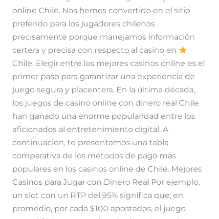
online Chile. Nos hemos convertido en el sitio
preferido para los jugadores chilenos
precisamente porque manejamos información
certera y precisa con respecto al casino en
Chile. Elegir entre los mejores casinos online es el
primer paso para garantizar una experiencia de
juego segura y placentera. En la última década,
los juegos de casino online con dinero real Chile
han ganado una enorme popularidad entre los
aficionados al entretenimiento digital. A
continuación, te presentamos una tabla
comparativa de los métodos de pago más
populares en los casinos online de Chile. Mejores
Casinos para Jugar con Dinero Real Por ejemplo,
un slot con un RTP del 95% significa que, en
promedio, por cada $100 apostados, el juego