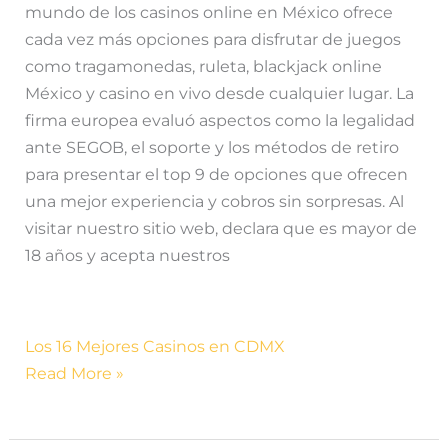
mundo de los casinos online en México ofrece
cada vez más opciones para disfrutar de juegos
como tragamonedas, ruleta, blackjack online
México y casino en vivo desde cualquier lugar. La
firma europea evaluó aspectos como la legalidad
ante SEGOB, el soporte y los métodos de retiro
para presentar el top 9 de opciones que ofrecen
una mejor experiencia y cobros sin sorpresas. Al
visitar nuestro sitio web, declara que es mayor de
18 años y acepta nuestros
Los 16 Mejores Casinos en CDMX
Read More »